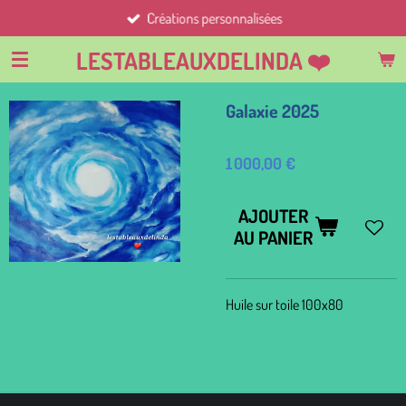
Créations personnalisées
Passer
au
LESTABLEAUXDELINDA ❤️
contenu
principal
Galaxie 2025
1 000,00 €
AJOUTER
AU PANIER
Huile sur toile 100x80