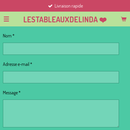
Livraison rapide
Passer
au
LESTABLEAUXDELINDA ❤️
contenu
principal
Nom *
Adresse e-mail *
Message *